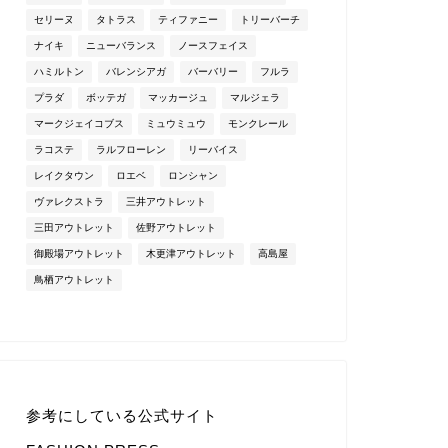
セリーヌ
タトラス
ティファニー
トリーバーチ
ナイキ
ニューバランス
ノースフェイス
ハミルトン
バレンシアガ
バーバリー
フルラ
プラダ
ボッテガ
マッカージュ
マルジェラ
マークジェイコブス
ミュウミュウ
モンクレール
ラコステ
ラルフローレン
リーバイス
レイクタウン
ロエベ
ロンシャン
ヴァレクストラ
三井アウトレット
三田アウトレット
佐野アウトレット
御殿場アウトレット
木更津アウトレット
高島屋
鳥栖アウトレット
参考にしている公式サイト