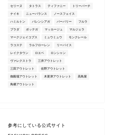
セリーヌ
タトラス
ティファニー
トリーバーチ
ナイキ
ニューバランス
ノースフェイス
ハミルトン
バレンシアガ
バーバリー
フルラ
プラダ
ボッテガ
マッカージュ
マルジェラ
マークジェイコブス
ミュウミュウ
モンクレール
ラコステ
ラルフローレン
リーバイス
レイクタウン
ロエベ
ロンシャン
ヴァレクストラ
三井アウトレット
三田アウトレット
佐野アウトレット
御殿場アウトレット
木更津アウトレット
高島屋
鳥栖アウトレット
参考にしている公式サイト