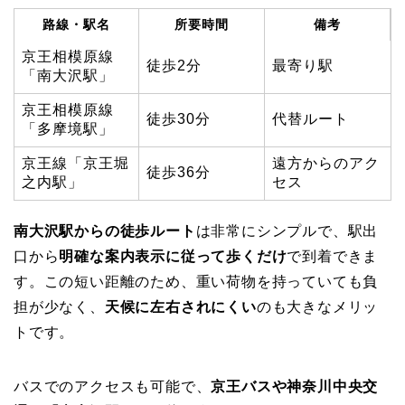
路線・駅名
所要時間
備考
京王相模原線
徒歩2分
最寄り駅
「南大沢駅」
京王相模原線
徒歩30分
代替ルート
「多摩境駅」
京王線「京王堀
遠方からのアク
徒歩36分
之内駅」
セス
南大沢駅からの徒歩ルート
は非常にシンプルで、駅出
口から
明確な案内表示に従って歩くだけ
で到着できま
す。この短い距離のため、重い荷物を持っていても負
担が少なく、
天候に左右されにくい
のも大きなメリッ
トです。
バスでのアクセスも可能で、
京王バスや神奈川中央交