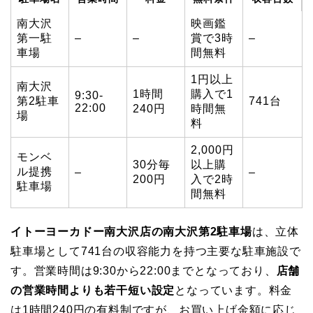
南大沢
映画鑑
第一駐
–
–
賞で3時
–
車場
間無料
1円以上
南大沢
1時間
購入で1
9:30-
第2駐車
741台
22:00
240円
時間無
場
料
2,000円
モンベ
30分毎
以上購
ル提携
–
–
200円
入で2時
駐車場
間無料
イトーヨーカドー南大沢店の南大沢第2駐車場
は、立体
駐車場として741台の収容能力を持つ主要な駐車施設で
す。営業時間は9:30から22:00までとなっており、
店舗
の営業時間よりも若干短い設定
となっています。料金
は1時間240円の有料制ですが、お買い上げ金額に応じ