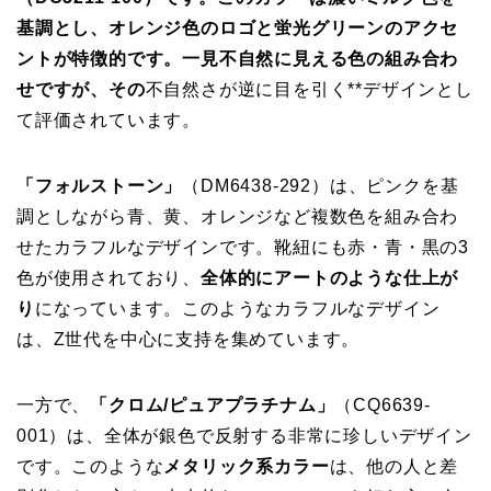
基調とし、オレンジ色のロゴと蛍光グリーンのアクセ
ントが特徴的です。一見不自然に見える色の組み合わ
せですが、その
不自然さが逆に目を引く**デザインとし
て評価されています。
「フォルストーン」
（DM6438-292）は、ピンクを基
調としながら青、黄、オレンジなど複数色を組み合わ
せたカラフルなデザインです。靴紐にも赤・青・黒の3
色が使用されており、
全体的にアートのような仕上が
り
になっています。このようなカラフルなデザイン
は、Z世代を中心に支持を集めています。
一方で、
「クロム/ピュアプラチナム」
（CQ6639-
001）は、全体が銀色で反射する非常に珍しいデザイン
です。このような
メタリック系カラー
は、他の人と差