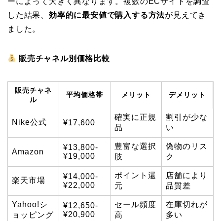
ーによって大きく異なります。複数のECサイトを調査
した結果、
効率的に最安値で購入する方法
が見えてき
ました。
販売チャネル別価格比較
販売チャネ
平均価格帯
メリット
デメリット
ル
確実に正規
割引が少な
Nike公式
¥17,600
品
い
豊富な選択
偽物のリス
¥13,800-
Amazon
¥19,000
肢
ク
ポイント還
店舗により
¥14,000-
楽天市場
¥22,000
元
品質差
Yahoo!シ
セール頻度
在庫切れが
¥12,650-
¥20,900
ョッピング
高
多い