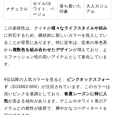
セイル/ホ
落ち着いた
大人カジュ
ナチュラル
ワイト、ベ
印象
アル
ージュ
この多様性は、ナイキが
様々なライフスタイルや好み
に対応するため、継続的に新しいカラーを投入してい
ることが背景にあります。特に近年は、従来の単色系
から
複数色を組み合わせたデザイン
が増えており、よ
りファッション性の高いアイテムとして進化していま
す。
4位以降の人気カラーを見ると、
ピンクオックスフォー
ド
（DJ3862-600）が注目されています。このカラーは
淡いピンクを基調としており、
春夏シーズンに特に人
気
が高まる傾向があります。デニムやホワイト系のア
イテムとの相性が抜群で、爽やかなコーディネートを