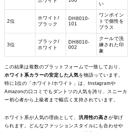
100
ホワイト
い
ワンポイン
ホワイト/
DH8010-
2位
トで個性を
101
ブラック
プラス
クールで洗
ブラック/
DH8010-
3位
練された印
002
ホワイト
象
この結果は複数のプラットフォームで一致しており、
ホワイト系カラーの安定した人気
を物語っています。
特に1位の「ホワイト/ホワイト」は、Instagramや
Amazonの口コミでもダントツの人気を誇り、スニーカ
ー初心者から上級者まで幅広く支持されています。
ホワイト系が人気の理由として、
汎用性の高さ
が挙げ
られます。どんなファッションスタイルにも合わせや