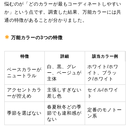
悩むのが「どのカラーが最もコーディネートしやすい
か」という点です。調査した結果、万能カラーには共
通の特徴があることが分かりました。
万能カラーの3つの特徴
特徴
詳細
該当カラー例
白、黒、グレ
ホワイト/ホワ
ベースカラーが
ー、ベージュが
イト、ブラッ
ニュートラル
主体
ク/ホワイト
アクセントカラ
主張しすぎない
セイル/ホワイ
ーが控えめ
差し色
ト
春夏秋冬どの季
定番のモノトー
季節を選ばない
節でも違和感が
ン系
ない