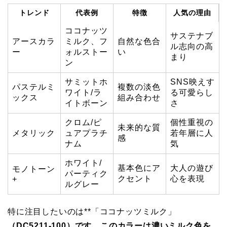
トレンド
代表例
特徴
人気の理由
ココナッツ
サステナブ
アースカラ
ミルク、フ
自然な色合
ル志向の高
ー
ォルストー
い
まり
ン
サミットホ
SNS映えす
パステルミ
複数の淡色
ワイト/ラ
る可愛らし
ックス
組み合わせ
イトボーン
さ
クロム/ピ
個性重視の
未来的な質
メタリック
ュアプラチ
若年層に人
感
ナム
気
ホワイト/
基本色にア
大人の遊び
モノトーン
パーティク
クセント
心を表現
+
ルグレー
特に注目したいのは**「ココナッツミルク」
（DC5211-100）です。このカラーは濃いミルク色を