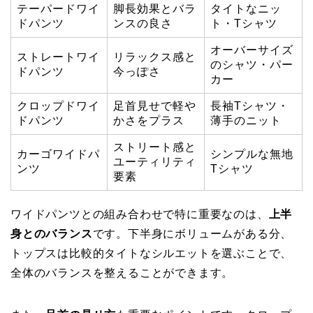
テーパードワイ
脚長効果とバラ
タイトなニッ
ドパンツ
ンスの良さ
ト・Tシャツ
オーバーサイズ
ストレートワイ
リラックス感と
のシャツ・パー
ドパンツ
今っぽさ
カー
クロップドワイ
足首見せで軽や
長袖Tシャツ・
ドパンツ
かさをプラス
薄手のニット
ストリート感と
カーゴワイドパ
シンプルな無地
ユーティリティ
ンツ
Tシャツ
要素
ワイドパンツとの組み合わせで特に重要なのは、
上半
身とのバランス
です。下半身にボリュームがある分、
トップスは比較的タイトなシルエットを選ぶことで、
全体のバランスを整えることができます。