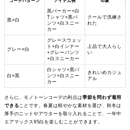
コーデパターン
アイテム例
印象
黒パーカー+白
Tシャツ+黒パ
クールで洗練さ
黒×白
ンツ+白スニー
れた
カー
グレースウェッ
ト+白インナー
上品で大人らし
グレー×白
+グレーパンツ
い
+白スニーカー
白シャツ+黒パ
きれいめカジュ
白×黒
ンツ+白スニー
アル
カー
さらに、モノトーンコーデの利点は
季節を問わず着用
できる
ことです。春夏は軽やかな素材を選び、秋冬は
厚手のニットやアウターを取り入れることで、一年中
エアマックス95白を楽しむことができます。