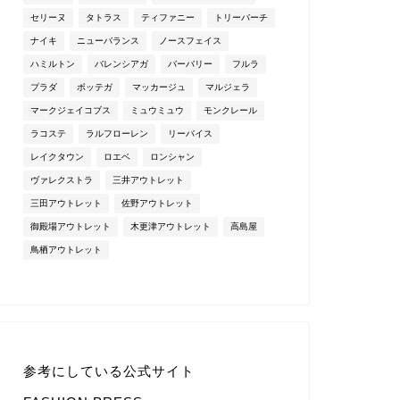
セリーヌ
タトラス
ティファニー
トリーバーチ
ナイキ
ニューバランス
ノースフェイス
ハミルトン
バレンシアガ
バーバリー
フルラ
プラダ
ボッテガ
マッカージュ
マルジェラ
マークジェイコブス
ミュウミュウ
モンクレール
ラコステ
ラルフローレン
リーバイス
レイクタウン
ロエベ
ロンシャン
ヴァレクストラ
三井アウトレット
三田アウトレット
佐野アウトレット
御殿場アウトレット
木更津アウトレット
高島屋
鳥栖アウトレット
参考にしている公式サイト