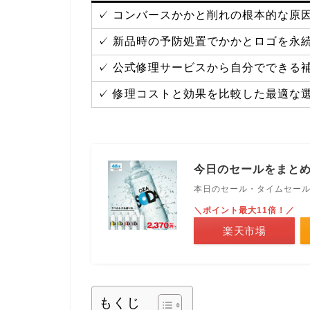
✓ コンバースかかと削れの根本的な原
✓ 新品時の予防処置でかかとロゴを永
✓ 公式修理サービスから自分でできる
✓ 修理コストと効果を比較した最適な
今日のセールをまと
本日のセール・タイムセー
＼ポイント最大11倍！／
楽天市場
もくじ