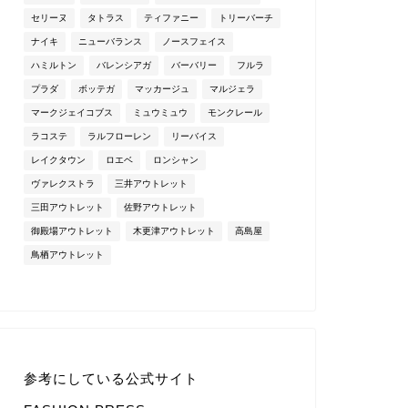
セリーヌ
タトラス
ティファニー
トリーバーチ
ナイキ
ニューバランス
ノースフェイス
ハミルトン
バレンシアガ
バーバリー
フルラ
プラダ
ボッテガ
マッカージュ
マルジェラ
マークジェイコブス
ミュウミュウ
モンクレール
ラコステ
ラルフローレン
リーバイス
レイクタウン
ロエベ
ロンシャン
ヴァレクストラ
三井アウトレット
三田アウトレット
佐野アウトレット
御殿場アウトレット
木更津アウトレット
高島屋
鳥栖アウトレット
参考にしている公式サイト