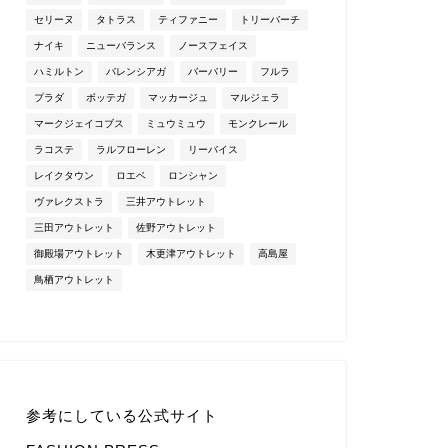
セリーヌ
タトラス
ティファニー
トリーバーチ
ナイキ
ニューバランス
ノースフェイス
ハミルトン
バレンシアガ
バーバリー
フルラ
プラダ
ボッテガ
マッカージュ
マルジェラ
マークジェイコブス
ミュウミュウ
モンクレール
ラコステ
ラルフローレン
リーバイス
レイクタウン
ロエベ
ロンシャン
ヴァレクストラ
三井アウトレット
三田アウトレット
佐野アウトレット
御殿場アウトレット
木更津アウトレット
高島屋
鳥栖アウトレット
参考にしている公式サイト