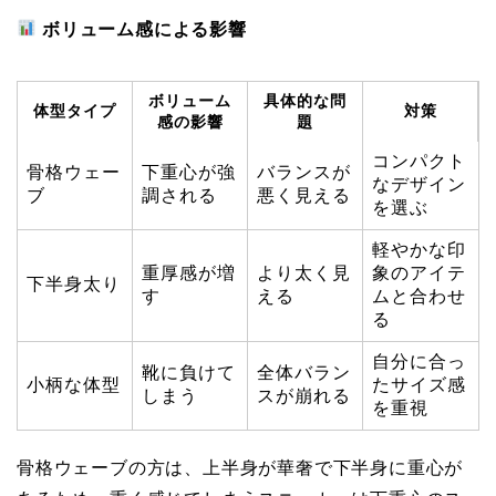
ボリューム感による影響
ボリューム
具体的な問
体型タイプ
対策
感の影響
題
コンパクト
骨格ウェー
下重心が強
バランスが
なデザイン
ブ
調される
悪く見える
を選ぶ
軽やかな印
重厚感が増
より太く見
象のアイテ
下半身太り
す
える
ムと合わせ
る
自分に合っ
靴に負けて
全体バラン
小柄な体型
たサイズ感
しまう
スが崩れる
を重視
骨格ウェーブの方は、上半身が華奢で下半身に重心が