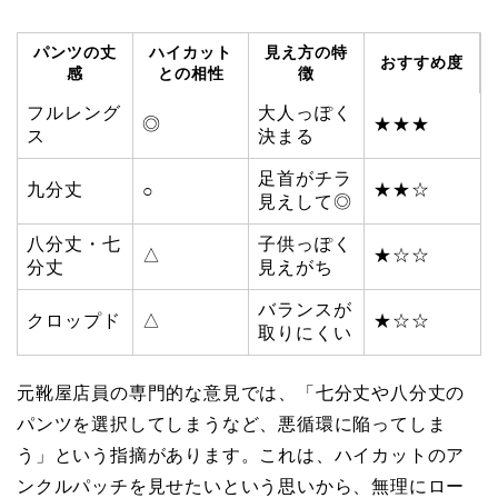
パンツの丈
ハイカット
見え方の特
おすすめ度
感
との相性
徴
フルレング
大人っぽく
◎
★★★
ス
決まる
足首がチラ
九分丈
★★☆
○
見えして◎
八分丈・七
子供っぽく
△
★☆☆
分丈
見えがち
バランスが
クロップド
△
★☆☆
取りにくい
元靴屋店員の専門的な意見では、「七分丈や八分丈の
パンツを選択してしまうなど、悪循環に陥ってしま
う」という指摘があります。これは、ハイカットのア
ンクルパッチを見せたいという思いから、無理にロー