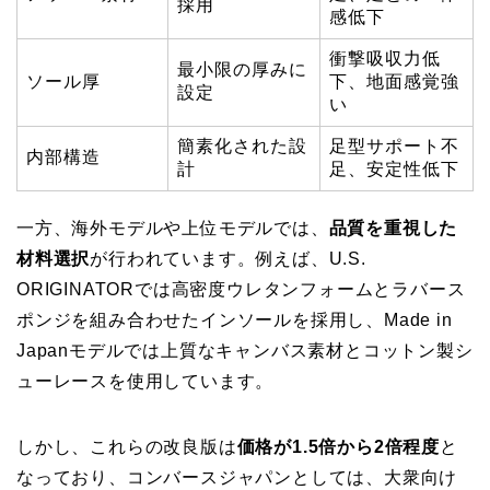
採用
感低下
衝撃吸収力低
最小限の厚みに
ソール厚
下、地面感覚強
設定
い
簡素化された設
足型サポート不
内部構造
計
足、安定性低下
一方、海外モデルや上位モデルでは、
品質を重視した
材料選択
が行われています。例えば、U.S.
ORIGINATORでは高密度ウレタンフォームとラバース
ポンジを組み合わせたインソールを採用し、Made in
Japanモデルでは上質なキャンバス素材とコットン製シ
ューレースを使用しています。
しかし、これらの改良版は
価格が1.5倍から2倍程度
と
なっており、コンバースジャパンとしては、大衆向け