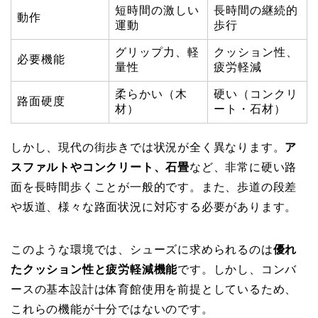
短時間の激しい
長時間の継続的
動作
運動
歩行
グリップ力、軽
クッション性、
必要機能
量性
疲労軽減
柔らかい（木
硬い（コンクリ
路面硬度
材）
ート・石材）
しかし、現代の街歩きでは状況が全く異なります。
ア
スファルトやコンクリート、石畳
など、非常に硬い路
面を長時間歩くことが一般的です。また、歩道の段差
や坂道、様々な路面状況に対応する必要があります。
このような環境では、シューズに求められるのは
優れ
たクッション性と疲労軽減機能
です。しかし、コンバ
ースの基本設計は体育館使用を前提としているため、
これらの機能が十分ではないのです。