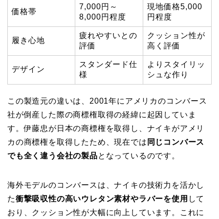
7,000円～
現地価格5,000
価格帯
8,000円程度
円程度
疲れやすいとの
クッション性が
履き心地
評価
高く評価
スタンダード仕
よりスタイリッ
デザイン
様
シュな作り
この製造元の違いは、2001年にアメリカのコンバース
社が倒産した際の商標権取得の経緯に起因していま
す。伊藤忠が日本の商標権を取得し、ナイキがアメリ
カの商標権を取得したため、現在では
同じコンバース
でも全く違う会社の製品
となっているのです。
海外モデルのコンバースは、ナイキの技術力を活かし
た
衝撃吸収性の高いウレタン素材やラバーを使用
して
おり、クッション性が大幅に向上しています。これに