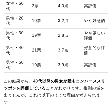
女性・50
2票
4.0点
高評価
代
男性・20
10票
3.2点
やや好意的
代
男性・30
やや厳しい
19票
2.8点
代
評価
男性・40
好意的な評
21票
3.7点
代
価
男性・50
10票
3.9点
高評価
代
この結果から、
40代以降の男女が最もコンバーススリ
ッポンを評価している
ことがわかります。推測の域を
出ませんが、これは以下のような理由が考えられま
す：