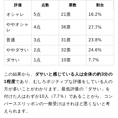
評価
点数
票数
割合
オシャレ
5点
21票
16.2%
ややオシャ
4点
36票
27.7%
レ
普通
3点
31票
23.8%
ややダサい
2点
32票
24.6%
ダサい
1点
10票
7.7%
この結果から、
ダサいと感じている人は全体の約3分の
1程度
であり、むしろポジティブな評価をしている人の
方が多いことがわかります。最低評価の「ダサい」を
付けた人はわずか10人（7.7％）であることから、コン
バーススリッポンの一般受けはそれほど悪くないと考
えられます。