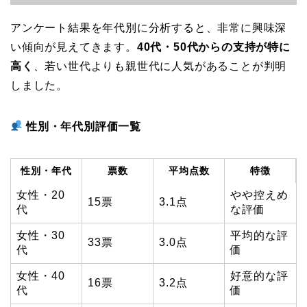
アンケート結果を年代別に分析すると、非常に興味深
い傾向が見えてきます。
40代・50代からの支持が特に
高く
、若い世代よりも親世代に人気があることが判明
しました。
性別・年代別評価一覧
性別・年代
票数
平均点数
特徴
女性・20
やや控えめ
15票
3.1点
代
な評価
女性・30
平均的な評
33票
3.0点
代
価
女性・40
好意的な評
16票
3.2点
代
価