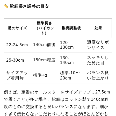
靴紐長さ調整の目安
標準長さ
足のサイズ
（ハイカッ
推奨調整後
効果
ト）
適度なリボ
120-
140cm前後
22-24.5cm
130cm
ンサイズ
スッキリし
130-
150cm程度
25-30cm
140cm
た見た目
サイズアッ
バランス良
標準-10〜
標準+α
プ着用時
20cm
い仕上がり
例えば、定番のオールスターをサイズアップし27.5cm
で履くことが多い場合、靴紐はコットン製で140cm程
度のものに交換すると良いバランスになります。細か
すぎて伝わらないこだわりになることがほとんどかも