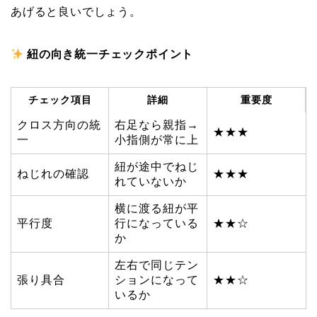
あげると良いでしょう。
紐の向き統一チェックポイント
チェック項目
詳細
重要度
クロス方向の統
右足なら親指→
★★★
一
小指側が常に上
紐が途中でねじ
ねじれの確認
★★★
れていないか
横に渡る紐が平
平行度
行になっている
★★☆
か
左右で同じテン
張り具合
ションになって
★★☆
いるか