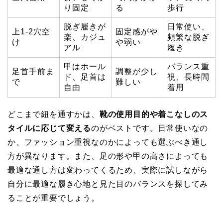
り固定
る
歩行
脱ぎ履きが
日常使い、
上1-2穴空
固定感がや
楽、カジュ
頻繁な脱ぎ
け
や弱い
アル
履き
甲はホール
バランス重
足首手前ま
調整が少し
ド、足首は
視、長時間
で
難しい
自由
着用
どこまで紐を通すかは、
靴の使用目的や着こなしのス
タイルに応じて変える
のがベストです。日常使いなの
か、ファッション重視なのかによっても選ぶべき通し
方が異なります。また、足の形や甲の高さによっても
最適な通し方は変わってくるため、実際に試しながら
自分に最適な履き心地と見た目のバランスを探してみ
ることが重要でしょう。