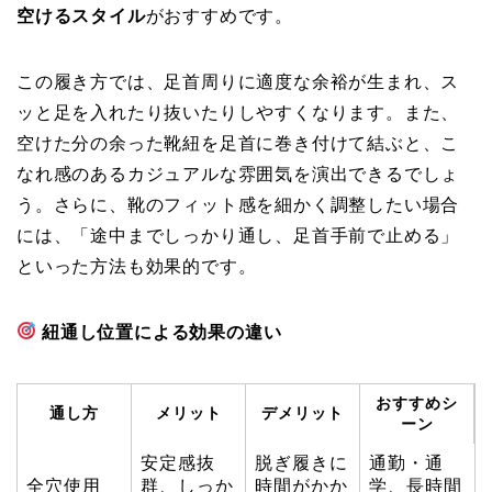
空けるスタイル
がおすすめです。
この履き方では、足首周りに適度な余裕が生まれ、ス
ッと足を入れたり抜いたりしやすくなります。また、
空けた分の余った靴紐を足首に巻き付けて結ぶと、こ
なれ感のあるカジュアルな雰囲気を演出できるでしょ
う。さらに、靴のフィット感を細かく調整したい場合
には、「途中までしっかり通し、足首手前で止める」
といった方法も効果的です。
紐通し位置による効果の違い
おすすめシ
通し方
メリット
デメリット
ーン
安定感抜
脱ぎ履きに
通勤・通
全穴使用
群、しっか
時間がかか
学、長時間