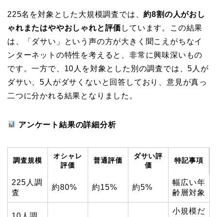
225名を対象とした大規模調査では、
約8割の人がおし
ゃれまたはややおしゃれと評価
しています。この結果
は、「ダサい」という声の方が大きく聞こえがちなイ
ンターネットの特性を考えると、非常に興味深いもの
です。一方で、10人を対象とした別の調査では、5人が
ダサい、5人がダサくないと回答しており、意見が真っ
二つに分かれる結果となりました。
アンケート結果の詳細分析
オシャレ
ダサい評
調査規模
普通評価
特記事項
評価
価
225人調
幅広い年
約80%
約15%
約5%
査
齢層対象
小規模だ
10人調