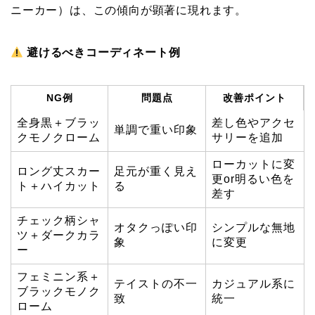
ニーカー）は、この傾向が顕著に現れます。
避けるべきコーディネート例
NG例
問題点
改善ポイント
全身黒＋ブラッ
差し色やアクセ
単調で重い印象
クモノクローム
サリーを追加
ローカットに変
ロング丈スカー
足元が重く見え
更or明るい色を
ト＋ハイカット
る
差す
チェック柄シャ
オタクっぽい印
シンプルな無地
ツ＋ダークカラ
象
に変更
ー
フェミニン系＋
テイストの不一
カジュアル系に
ブラックモノク
致
統一
ローム