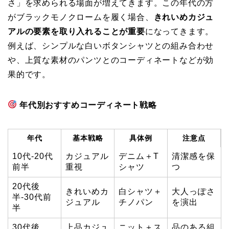
さ」を求められる場面が増えてきます。この年代の方
がブラックモノクロームを履く場合、
きれいめカジュ
アルの要素を取り入れることが重要
になってきます。
例えば、シンプルな白いボタンシャツとの組み合わせ
や、上質な素材のパンツとのコーディネートなどが効
果的です。
年代別おすすめコーディネート戦略
年代
基本戦略
具体例
注意点
10代-20代
カジュアル
デニム＋T
清潔感を保
前半
重視
シャツ
つ
20代後
きれいめカ
白シャツ＋
大人っぽさ
半-30代前
ジュアル
チノパン
を演出
半
30代後
上品カジュ
ニット＋ス
品のある組