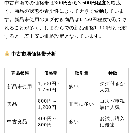
中古市場での価格帯は
300円から3,500円程度
と幅広
く、商品の状態や希少性によって大きく変動していま
す。新品未使用のタグ付き商品は1,750円程度で取引さ
れることが多く、しまむらでの新品価格1,900円と比較
すると、若干安い価格設定となっています。
中古市場価格帯分析
商品状態
価格帯
取引量
特徴
1,500円～
タグ付きが
新品未使用
多い
1,750円
人気
800円～
コスパ重視
美品
非常に多い
1,200円
層に人気
400円～
お試し購入
中古良品
多い
800円
に最適