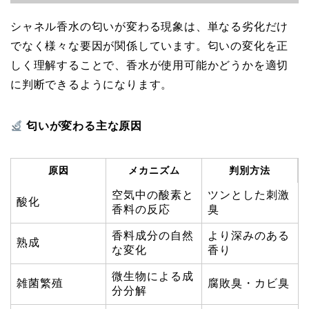
シャネル香水の匂いが変わる現象は、単なる劣化だけ
でなく様々な要因が関係しています。匂いの変化を正
しく理解することで、香水が使用可能かどうかを適切
に判断できるようになります。
匂いが変わる主な原因
原因
メカニズム
判別方法
空気中の酸素と
ツンとした刺激
酸化
香料の反応
臭
香料成分の自然
より深みのある
熟成
な変化
香り
微生物による成
雑菌繁殖
腐敗臭・カビ臭
分分解