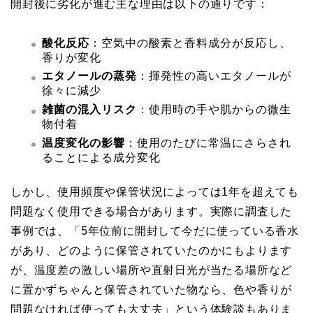
開封後に劣化が進む主な理由は以下の通りです：
酸化反応
：空気中の酸素と香料成分が反応し、
香りが変化
エタノールの蒸発
：揮発性の高いエタノールが
徐々に減少
雑菌の混入リスク
：使用時の手や肌からの微生
物付着
温度変化の影響
：使用のたびに常温にさらされ
ることによる成分変化
しかし、使用頻度や保管状況によっては1年を超えても
問題なく使用できる場合があります。実際に調査した
事例では、「5年位前に開封して今だに使っている香水
があり、どのように保管されていたのかにもよります
が、温度差の激しい場所や直射日光が当たる場所など
に置かずちゃんと保管されていた物なら、色や香りが
問題なければ使っても大丈夫」という体験談もありま