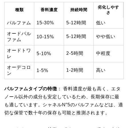
劣化しやす
種類
香料濃度
持続時間
さ
パルファム
15-30%
5-12時間
低い
オードパル
5-12時間
やや低い
10-15%
ファム
オードトワ
2-5時間
中程度
5-10%
レ
オーデコロ
1-2時間
高い
1-5%
ン
パルファムタイプの特徴
： 香料濃度が最も高く、エタ
ノール以外の成分も安定しているため、長期保存に最
も適しています。シャネルN°5のパルファムなどは、適
切な保管で数十年の保存も可能と推測されます。