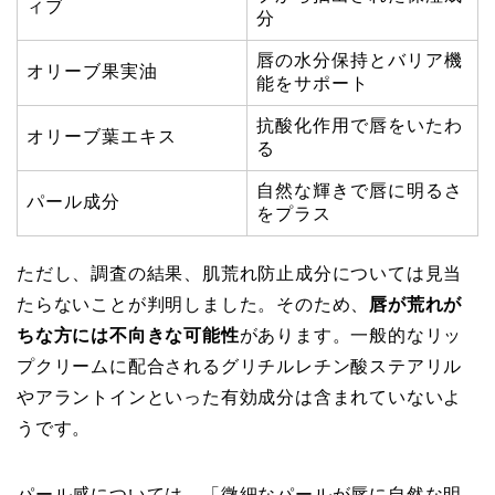
ィブ
分
唇の水分保持とバリア機
オリーブ果実油
能をサポート
抗酸化作用で唇をいたわ
オリーブ葉エキス
る
自然な輝きで唇に明るさ
パール成分
をプラス
ただし、調査の結果、肌荒れ防止成分については見当
たらないことが判明しました。そのため、
唇が荒れが
ちな方には不向きな可能性
があります。一般的なリッ
プクリームに配合されるグリチルレチン酸ステアリル
やアラントインといった有効成分は含まれていないよ
うです。
パール感については、「微細なパールが唇に自然な明