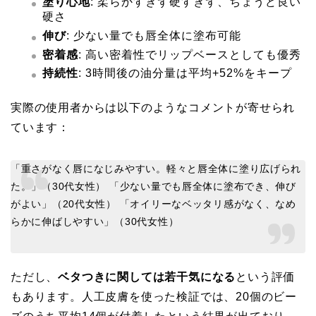
塗り心地
: 柔らかすぎず硬すぎず、ちょうど良い
硬さ
伸び
: 少ない量でも唇全体に塗布可能
密着感
: 高い密着性でリップベースとしても優秀
持続性
: 3時間後の油分量は平均+52%をキープ
実際の使用者からは以下のようなコメントが寄せられ
ています：
「重さがなく唇になじみやすい。軽々と唇全体に塗り広げられ
た。」（30代女性） 「少ない量でも唇全体に塗布でき、伸び
がよい」（20代女性） 「オイリーなベッタリ感がなく、なめ
らかに伸ばしやすい」（30代女性）
ただし、
ベタつきに関しては若干気になる
という評価
もあります。人工皮膚を使った検証では、20個のビー