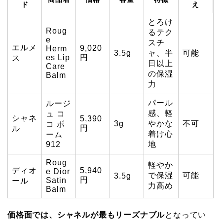
ド
え
とろけ
Roug
るテク
e
スチ
エルメ
9,020
Herm
3.5g
ャ、半
可能
es Lip
円
ス
日以上
Care
の保湿
Balm
力
パール
ルージ
感、軽
ュ コ
シャネ
5,390
3g
やかな
不可
コ ボ
円
ル
着け心
ーム
912
地
Roug
軽やか
ディオ
5,940
e Dior
で保湿
可能
3.5g
円
Satin
ール
力高め
Balm
価格面では、シャネルが最もリーズナブル
となってい