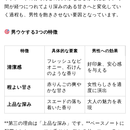
間が経つにつれてより深みのある甘さへと変化してい
く過程も、男性を飽きさせない要因となっています。
男ウケする3つの特徴
特徴
具体的な要素
男性への効果
フレッシュなピ
好印象、安心感
清潔感
オニー、石けん
を与える
のような香り
赤りんごの爽や
女性らしさを適
程よい甘さ
かな甘さ
度に演出
スエードの落ち
大人の魅力を表
上品な深み
着いた香り
現
**第三の理由は「上品な深み」です。**ベースノートに