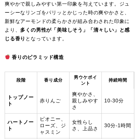
爽やかで親しみやすい第一印象を与えています。ジュ
ーシーなリンゴをパリッとかじった時の爽やかさと、
新鮮なアーモンドの柔らかさが組み合わされた印象に
より、
多くの男性が「美味しそう」「清々しい」と感
じる香り
となっています。
香りのピラミッド構造
男ウケポイ
段階
香り成分
持続時間
ント
爽やかさ、
トップノー
赤りんご
親しみやす
10-30分
ト
さ
ピオニー、
ハートノー
女性らし
ローズ、ジ
30分-1時間
ト
さ、上品さ
ャスミン