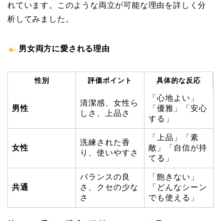
れています。このような両立が可能な理由を詳しく分
析してみました。
男女両方に愛される理由
性別
評価ポイント
具体的な反応
「心地よい」
清潔感、女性ら
男性
「優雅」「安心
しさ、上品さ
する」
「上品」「素
洗練された香
女性
敵」「自信が持
り、使いやすさ
てる」
バランスの良
「飽きない」
共通
さ、クセの少な
「どんなシーン
さ
でも使える」