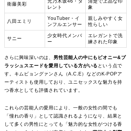
元乃木坂46・タ
清楚で上品な印
衛藤美彩
レント
象
YouTuber・イ
親しみやすく女
八田エミリ
ンフルエンサー
性らしい
少女時代メンバ
エレガントで洗
サニー
ー
練された印象
さらに興味深いのは、
男性芸能人の中にもピオニー&ブ
ラッシュスエードを愛用している方がいる
という点で
す。キムビョングァンさん（A.C.E）などのK-POPア
ーティストも使用しており、ユニセックスな魅力を持
つ香水としても評価されています。
これらの芸能人の愛用により、一般の女性の間でも
「憧れの香り」として認識されるようになり、結果と
して多くの男性にとっても「魅力的な女性がつける香