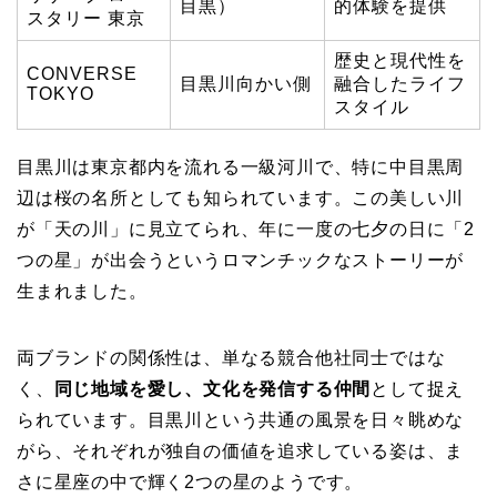
目黒）
的体験を提供
スタリー 東京
歴史と現代性を
CONVERSE
目黒川向かい側
融合したライフ
TOKYO
スタイル
目黒川は東京都内を流れる一級河川で、特に中目黒周
辺は桜の名所としても知られています。この美しい川
が「天の川」に見立てられ、年に一度の七夕の日に「2
つの星」が出会うというロマンチックなストーリーが
生まれました。
両ブランドの関係性は、単なる競合他社同士ではな
く、
同じ地域を愛し、文化を発信する仲間
として捉え
られています。目黒川という共通の風景を日々眺めな
がら、それぞれが独自の価値を追求している姿は、ま
さに星座の中で輝く2つの星のようです。