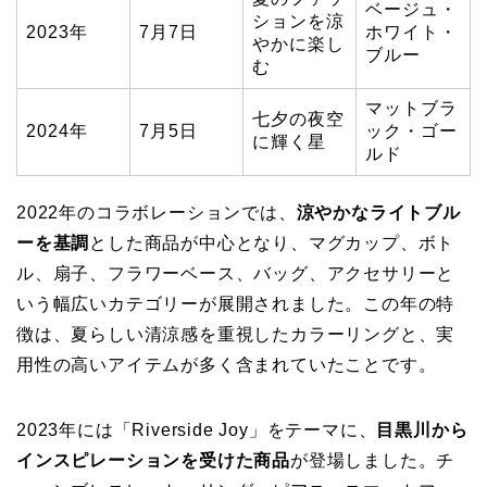
ベージュ・
ションを涼
2023年
7月7日
ホワイト・
やかに楽し
ブルー
む
マットブラ
七夕の夜空
2024年
7月5日
ック・ゴー
に輝く星
ルド
2022年のコラボレーションでは、
涼やかなライトブル
ーを基調
とした商品が中心となり、マグカップ、ボト
ル、扇子、フラワーベース、バッグ、アクセサリーと
いう幅広いカテゴリーが展開されました。この年の特
徴は、夏らしい清涼感を重視したカラーリングと、実
用性の高いアイテムが多く含まれていたことです。
2023年には「Riverside Joy」をテーマに、
目黒川から
インスピレーションを受けた商品
が登場しました。チ