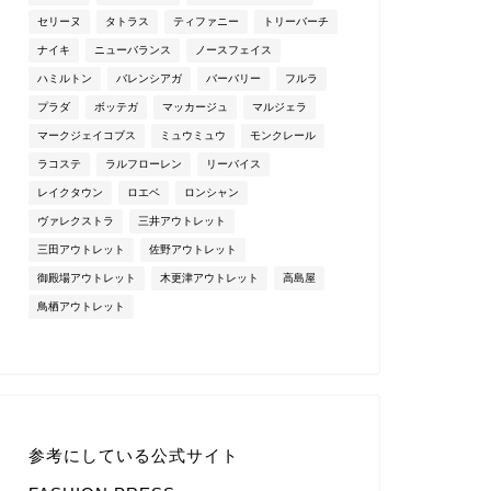
セリーヌ
タトラス
ティファニー
トリーバーチ
ナイキ
ニューバランス
ノースフェイス
ハミルトン
バレンシアガ
バーバリー
フルラ
プラダ
ボッテガ
マッカージュ
マルジェラ
マークジェイコブス
ミュウミュウ
モンクレール
ラコステ
ラルフローレン
リーバイス
レイクタウン
ロエベ
ロンシャン
ヴァレクストラ
三井アウトレット
三田アウトレット
佐野アウトレット
御殿場アウトレット
木更津アウトレット
高島屋
鳥栖アウトレット
参考にしている公式サイト