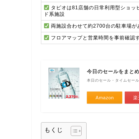
タピオは81店舗の日常利用型ショッ
ド系施設
両施設合わせて約2700台の駐車場
フロアマップと営業時間を事前確認
今日のセールをまと
本日のセール・タイムセー
Amazon
楽
もくじ