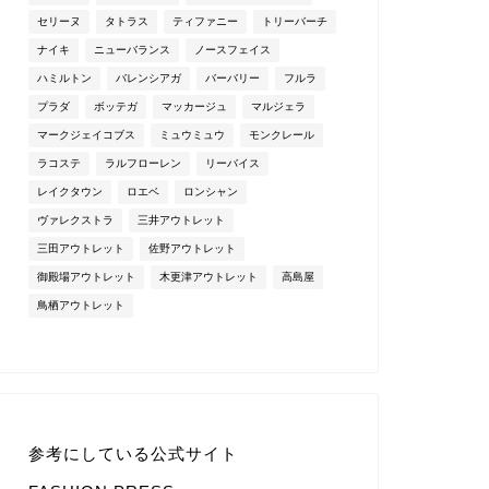
セリーヌ
タトラス
ティファニー
トリーバーチ
ナイキ
ニューバランス
ノースフェイス
ハミルトン
バレンシアガ
バーバリー
フルラ
プラダ
ボッテガ
マッカージュ
マルジェラ
マークジェイコブス
ミュウミュウ
モンクレール
ラコステ
ラルフローレン
リーバイス
レイクタウン
ロエベ
ロンシャン
ヴァレクストラ
三井アウトレット
三田アウトレット
佐野アウトレット
御殿場アウトレット
木更津アウトレット
高島屋
鳥栖アウトレット
参考にしている公式サイト