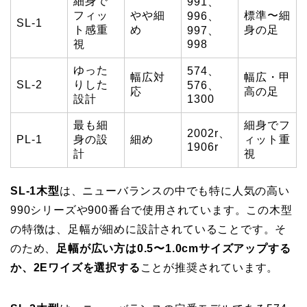
細身で
991、
フィッ
やや細
標準〜細
996、
SL-1
ト感重
め
身の足
997、
視
998
ゆった
574、
幅広対
幅広・甲
SL-2
りした
576、
応
高の足
設計
1300
最も細
細身でフ
2002r、
PL-1
身の設
細め
ィット重
1906r
計
視
SL-1木型
は、ニューバランスの中でも特に人気の高い
990シリーズや900番台で使用されています。この木型
の特徴は、足幅が細めに設計されていることです。そ
のため、
足幅が広い方は0.5〜1.0cmサイズアップする
か、2Eワイズを選択する
ことが推奨されています。