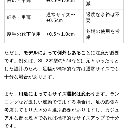
幅広・甲高
+0.5〜1.0cm
減
過度な余裕は不
通常サイズ〜
細身・甲薄
+0.5cm
要
冬場の使用を考
厚手の靴下使用
+0.5〜1.0cm
慮
ただし、
モデルによって例外もある
ことに注意が必要
です。例えば、SL-2木型の574などは元々ゆったりと
した設計のため、足幅が標準的な方は通常サイズでも
十分な場合があります。
また、
用途によってもサイズ選択は変わります
。ラン
ニングなど激しい運動で使用する場合は、足の膨張を
考慮してより大きめを選ぶ必要がありますし、カジュ
アルな普段履きであれば標準的なサイズアップで十分
です。