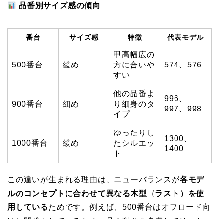
品番別サイズ感の傾向
番台
サイズ感
特徴
代表モデル
甲高幅広の
500番台
緩め
方に合いや
574、576
すい
他の品番よ
996、
900番台
細め
り細身のタ
997、998
イプ
ゆったりし
1300、
1000番台
緩め
たシルエッ
1400
ト
この違いが生まれる理由は、ニューバランスが
各モデ
ルのコンセプトに合わせて異なる木型（ラスト）を使
用している
ためです。例えば、500番台はオフロード向