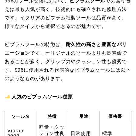
996のソール交換において、
ビブラムソール
での張り替
えは最も人気が高く、技術的にも確立された修理方法
です。イタリアのビブラム社製ソールは品質が高く、
様々なタイプから選択できるのが魅力です。
ビブラムソールの特徴は、
耐久性の高さ
と
豊富なバリ
エーション
です。オリジナルのソールよりも長寿命で
あることが多く、グリップ力やクッション性も優秀で
す。996に使用される代表的なビブラムソールには以下
のようなものがあります。
人気のビブラムソール種類
ソール名
特徴
用途
価格帯
軽量・クッ
Vibram
ション性良
日常使用
標準