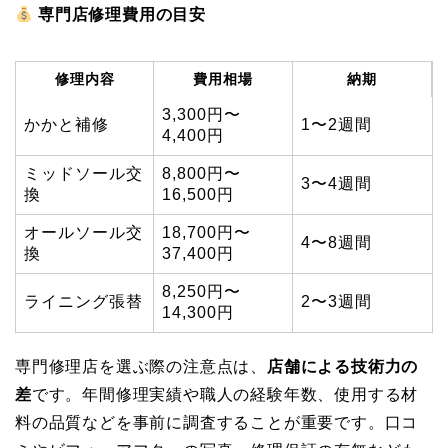
専門店修理費用の目安
修理内容
費用相場
納期
3,300円〜
かかと補修
1〜2週間
4,400円
ミッドソール交
8,800円〜
3〜4週間
換
16,500円
オールソール交
18,700円〜
4〜8週間
換
37,400円
8,250円〜
ライニング張替
2〜3週間
14,300円
専門修理店を選ぶ際の注意点は、
店舗による技術力の
差
です。年間修理実績や職人の経験年数、使用する材
料の品質などを事前に調査することが重要です。口コ