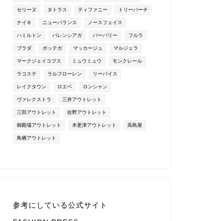
セリーヌ
タトラス
ティファニー
トリーバーチ
ナイキ
ニューバランス
ノースフェイス
ハミルトン
バレンシアガ
バーバリー
フルラ
プラダ
ボッテガ
マッカージュ
マルジェラ
マークジェイコブス
ミュウミュウ
モンクレール
ラコステ
ラルフローレン
リーバイス
レイクタウン
ロエベ
ロンシャン
ヴァレクストラ
三井アウトレット
三田アウトレット
佐野アウトレット
御殿場アウトレット
木更津アウトレット
高島屋
鳥栖アウトレット
参考にしている公式サイト