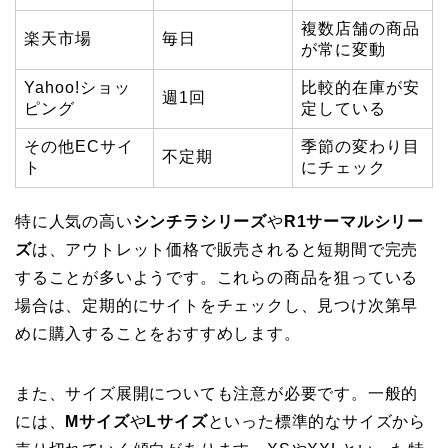
複数店舗の商品
楽天市場
毎日
が常に変動
Yahoo!ショッ
比較的在庫が安
週1回
ピング
定している
その他ECサイ
季節の変わり目
不定期
ト
にチェック
特に人気の高い
シンチラシリーズ
や
R1サーマルシリー
ズ
は、アウトレット価格で販売されると短期間で完売
することが多いようです。これらの商品を狙っている
場合は、定期的にサイトをチェックし、見つけ次第早
めに購入することをおすすめします。
また、サイズ展開についても注意が必要です。一般的
には、
Mサイズ
や
Lサイズ
といった標準的なサイズから