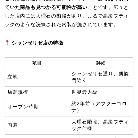
ていた商品も見つかる可能性が高い
ことです。広々と
した店内には大理石の階段があり、まるで高級ブティ
ックのような洗練された内装が施されています。
シャンゼリゼ店の特徴
項目
詳細
シャンゼリゼ通り、凱旋
立地
門近く
店舗規模
世界最大級
約2年前（アフターコロ
オープン時期
ナ）
大理石階段、高級ブティ
内装
ック仕様