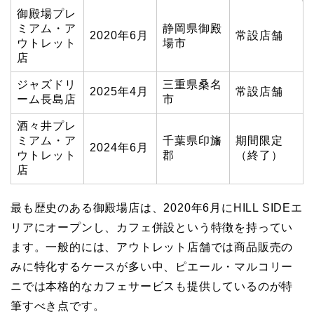
御殿場プレ
ミアム・ア
静岡県御殿
2020年6月
常設店舗
ウトレット
場市
店
ジャズドリ
三重県桑名
2025年4月
常設店舗
ーム長島店
市
酒々井プレ
ミアム・ア
千葉県印旛
期間限定
2024年6月
ウトレット
郡
（終了）
店
最も歴史のある御殿場店は、2020年6月にHILL SIDEエ
リアにオープンし、カフェ併設という特徴を持ってい
ます。一般的には、アウトレット店舗では商品販売の
みに特化するケースが多い中、ピエール・マルコリー
ニでは本格的なカフェサービスも提供しているのが特
筆すべき点です。