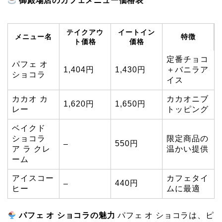
御殿場店のカフェメニュー価格表
テイクアウ
イートイン
メニュー名
特徴
ト価格
価格
定番チョコ
パフェ オ
1,404円
1,430円
＋バニラア
ショコラ
イス
カカオ カ
カカオニブ
1,620円
1,650円
レー
トッピング
ベイクド
ショコラ
限定商品の
550円
–
ア ラ クレ
温かい提供
ーム
アイスコー
カフェタイ
440円
–
ヒー
ムに最適
パフェ オ ショコラの魅力
パフェ オ ショコラは、ピ