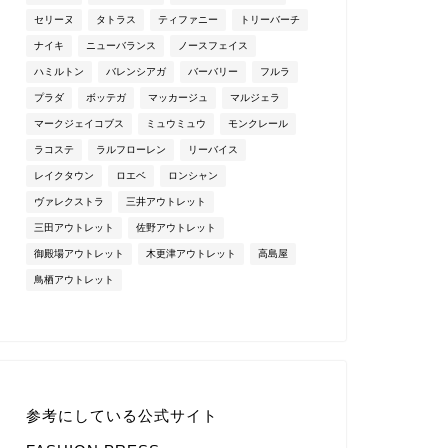
セリーヌ
タトラス
ティファニー
トリーバーチ
ナイキ
ニューバランス
ノースフェイス
ハミルトン
バレンシアガ
バーバリー
フルラ
プラダ
ボッテガ
マッカージュ
マルジェラ
マークジェイコブス
ミュウミュウ
モンクレール
ラコステ
ラルフローレン
リーバイス
レイクタウン
ロエベ
ロンシャン
ヴァレクストラ
三井アウトレット
三田アウトレット
佐野アウトレット
御殿場アウトレット
木更津アウトレット
高島屋
鳥栖アウトレット
参考にしている公式サイト