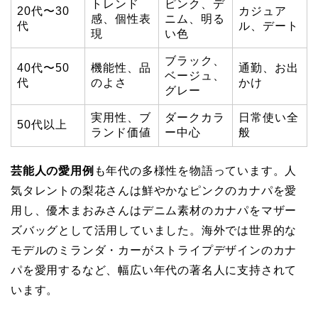
トレンド
ピンク、デ
20代〜30
カジュア
感、個性表
ニム、明る
代
ル、デート
現
い色
ブラック、
40代〜50
機能性、品
通勤、お出
ベージュ、
代
のよさ
かけ
グレー
実用性、ブ
ダークカラ
日常使い全
50代以上
ランド価値
ー中心
般
芸能人の愛用例
も年代の多様性を物語っています。人
気タレントの梨花さんは鮮やかなピンクのカナパを愛
用し、優木まおみさんはデニム素材のカナパをマザー
ズバッグとして活用していました。海外では世界的な
モデルのミランダ・カーがストライプデザインのカナ
パを愛用するなど、幅広い年代の著名人に支持されて
います。