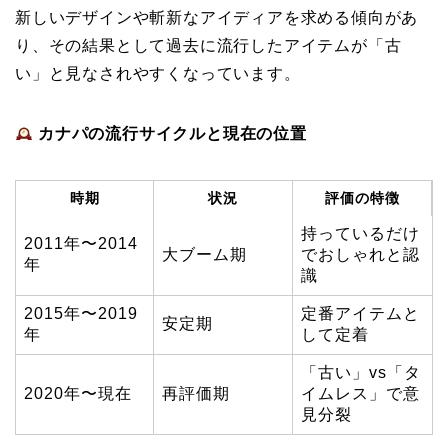
新しいデザインや斬新なアイディアを求める傾向があ
り、その結果として過去に流行したアイテムが「古
い」と見なされやすくなっています。
カナパの流行サイクルと現在の位置
時期
状況
評価の特徴
持っているだけ
2011年〜2014
大ブーム期
でおしゃれと認
年
識
2015年〜2019
定番アイテムと
安定期
年
して定着
「古い」vs「タ
2020年〜現在
再評価期
イムレス」で意
見分裂