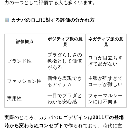
力の一つとして評価する人も多くいます。
カナパのロゴに対する評価の分かれ方
ポジティブ派の意
ネガティブ派の意
評価観点
見
見
プラダらしさの
ロゴが目立ちす
ブランド性
象徴として価値
ぎて品がない
がある
個性を表現でき
主張が強すぎて
ファッション性
るアイテム
コーデが難しい
一目でプラダと
フォーマルシー
実用性
わかる安心感
ンには不向き
実際のところ、カナパのロゴデザインは
2011年の登場
時から変わらぬコンセプト
で作られており、時代に左