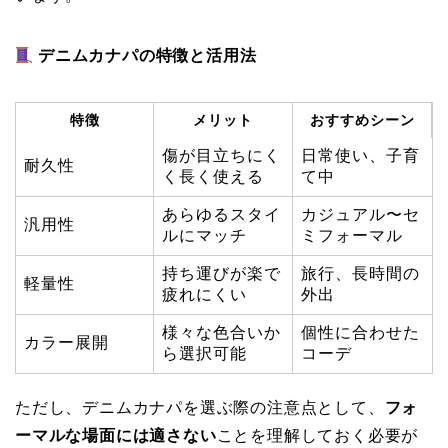
デニムカナパの特徴と活用法
特徴
メリット
おすすめシーン
傷が目立ちにく
日常使い、子育
耐久性
く長く使える
て中
あらゆるスタイ
カジュアル〜セ
汎用性
ルにマッチ
ミフォーマル
持ち運びが楽で
旅行、長時間の
軽量性
疲れにくい
外出
様々な色合いか
個性に合わせた
カラー展開
ら選択可能
コーデ
ただし、デニムカナパを選ぶ際の注意点として、
フォ
ーマルな場面には適さない
ことを理解しておく必要が