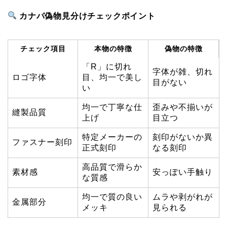
カナパ偽物見分けチェックポイント
チェック項目
本物の特徴
偽物の特徴
「R」に切れ
字体が雑、切れ
ロゴ字体
目、均一で美し
目がない
い
均一で丁寧な仕
歪みや不揃いが
縫製品質
上げ
目立つ
特定メーカーの
刻印がないか異
ファスナー刻印
正式刻印
なる刻印
高品質で滑らか
素材感
安っぽい手触り
な質感
均一で質の良い
ムラや剥がれが
金属部分
メッキ
見られる