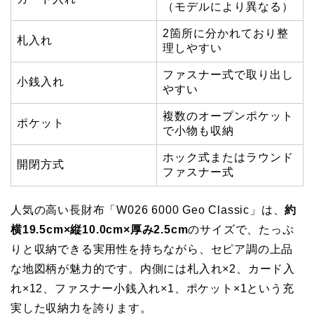
（モデルにより異なる）
2箇所に分かれており整
札入れ
理しやすい
ファスナー式で取り出し
小銭入れ
やすい
複数のオープンポケット
ポケット
で小物も収納
ホック式またはラウンド
開閉方式
ファスナー式
人気の高い長財布「W026 6000 Geo Classic」は、
約
横19.5cm×縦10.0cm×厚み2.5cm
のサイズで、たっぷ
りと収納できる実用性を持ちながら、セピア調の上品
な地図柄が魅力的です。内側には札入れ×2、カード入
れ×12、ファスナー小銭入れ×1、ポケット×1という充
実した収納力を誇ります。