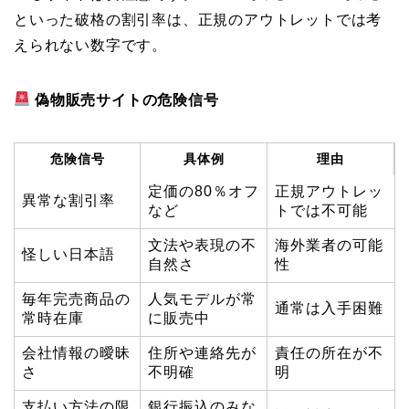
といった破格の割引率は、正規のアウトレットでは考
えられない数字です。
偽物販売サイトの危険信号
危険信号
具体例
理由
定価の80％オフ
正規アウトレッ
異常な割引率
など
トでは不可能
文法や表現の不
海外業者の可能
怪しい日本語
自然さ
性
毎年完売商品の
人気モデルが常
通常は入手困難
常時在庫
に販売中
会社情報の曖昧
住所や連絡先が
責任の所在が不
さ
不明確
明
支払い方法の限
銀行振込のみな