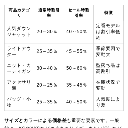
商品カテゴ
通常時割引
セール時割
特徴
リ
率
引率
定番モデル
人気ダウン
20～30％
40～50％
は割引率低
ジャケット
め
ライトアウ
季節要因で
25～35％
45～55％
ター
変動大
ニット・カ
型落ち品は
30～40％
50～60％
ーディガン
高割引
アクセサリ
在庫状況で
20～25％
35～45％
ー類
変動
バッグ・小
人気度によ
25～35％
40～50％
物
り差
サイズとカラーによる価格差
も重要な要素です。一般