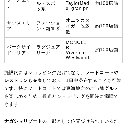
ノースエリ
ル・スポー
TaylorMad
約100店舗
ア
e, graniph
ツ系
オニツカタ
サウスエリ
ファッショ
イガー他多
約100店舗
ア
ン・雑貨系
数
MONCLE
パークサイ
ラグジュア
R,
約100店舗
Vivienne
ドエリア
リー系
Westwood
施設内にはショッピングだけでなく、
フードコートや
レストラン
も充実しており、1日中滞在することも可能
です。特にフードコートでは東海地方のご当地グルメ
も楽しめるため、観光とショッピングを同時に満喫で
きます。
ナガシマリゾート
の一部として位置づけられているた