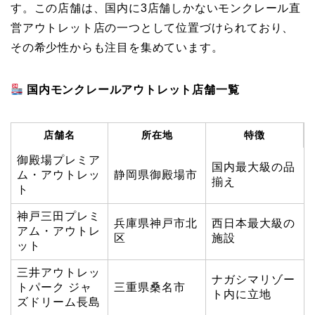
す。この店舗は、国内に3店舗しかないモンクレール直
営アウトレット店の一つとして位置づけられており、
その希少性からも注目を集めています。
国内モンクレールアウトレット店舗一覧
店舗名
所在地
特徴
御殿場プレミア
国内最大級の品
ム・アウトレッ
静岡県御殿場市
揃え
ト
神戸三田プレミ
兵庫県神戸市北
西日本最大級の
アム・アウトレ
区
施設
ット
三井アウトレッ
ナガシマリゾー
トパーク ジャ
三重県桑名市
ト内に立地
ズドリーム長島