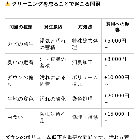
クリーニングを怠ることで起こる問題
費用への影
問題の種類
発生原因
対処法
響
湿気と汚れ
特殊除去処
+5,000円
カビの発生
の蓄積
理
～
汗・皮脂の
+3,000円
臭いの定着
消臭加工
蓄積
～
ダウンの偏
汚れによる
ボリューム
+10,000円
り
固着
復元
～
+20,000円
生地の変色
汚れの酸化
染色処理
～
防虫対策不
+15,000円
虫食い
修理・補修
足
～
ダウンのボリューム低下
も重要な問題です。汚れが蓄