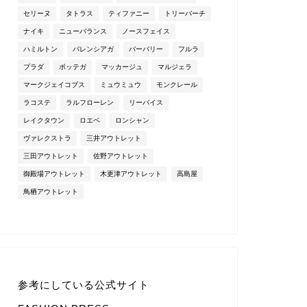
セリーヌ
タトラス
ティファニー
トリーバーチ
ナイキ
ニューバランス
ノースフェイス
ハミルトン
バレンシアガ
バーバリー
フルラ
プラダ
ボッテガ
マッカージュ
マルジェラ
マークジェイコブス
ミュウミュウ
モンクレール
ラコステ
ラルフローレン
リーバイス
レイクタウン
ロエベ
ロンシャン
ヴァレクストラ
三井アウトレット
三田アウトレット
佐野アウトレット
御殿場アウトレット
木更津アウトレット
高島屋
鳥栖アウトレット
参考にしている公式サイト