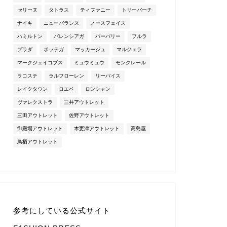
セリーヌ
タトラス
ティファニー
トリーバーチ
ナイキ
ニューバランス
ノースフェイス
ハミルトン
バレンシアガ
バーバリー
フルラ
プラダ
ボッテガ
マッカージュ
マルジェラ
マークジェイコブス
ミュウミュウ
モンクレール
ラコステ
ラルフローレン
リーバイス
レイクタウン
ロエベ
ロンシャン
ヴァレクストラ
三井アウトレット
三田アウトレット
佐野アウトレット
御殿場アウトレット
木更津アウトレット
高島屋
鳥栖アウトレット
参考にしている公式サイト