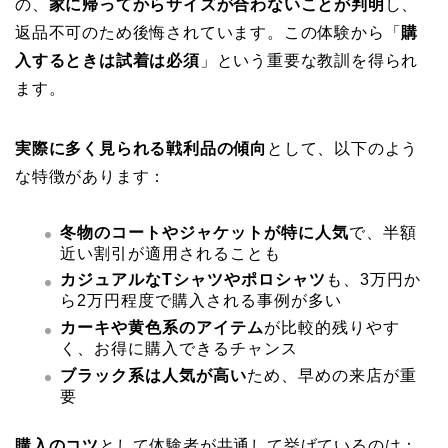
の、
家に帰ってからサイズが合わないことが判明
し、
返品不可のため後悔されています。この体験から「
購
入するときは試着は必須
」という重要な教訓を得られ
ます。
実際に多く見られる戦利品の傾向
として、以下のよう
な特徴があります：
冬物のコートやジャケットが特に人気
で、半額
近い割引が適用されることも
カジュアルなTシャツやポロシャツ
も、3万円か
ら2万円程度で購入される事例が多い
カーキや黄色系のアイテム
が比較的残りやす
く、お得に購入できるチャンス
ブラック系は人気が高い
ため、早めの来店が重
要
購入のコツ
として体験者が共通して挙げているのは：