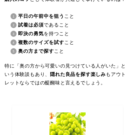
平日の午前中を狙う
こと
試着は必須
であること
即決の勇気
を持つこと
複数のサイズを試す
こと
奥の方まで探す
こと
特に「奥の方から可愛いの見つけている人がいた」と
いう体験談もあり、
隠れた良品を探す楽しみ
もアウト
レットならではの醍醐味と言えるでしょう。