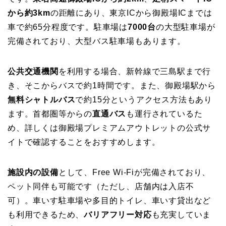
から約3km
の距離にあり、東京ICから御殿場ICまでは
車で約65分程度です。駐車場は
7000台
の大型駐車場が
完備されており、大型バス駐車場もあります。
公共交通機関
を利用する場合、新幹線で三島駅まで行
き、そこからバスで約1時間です。また、御殿場駅から
無料シャトルバス
で約15分というアクセス方法もあり
ます。首都圏等からの
直通バス
も運行されているた
め、詳しくは御殿場プレミアムアウトレットの公式サ
イトで確認することをおすすめします。
施設内の設備
として、Free Wi-Fiが完備されており、
ペット同伴も可能です（ただし、店舗内は入店不
可）。車いす駐車場や多目的トイレ、車いす貸出など
も利用できるため、
バリアフリー対応
も充実していま