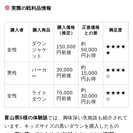
実際の戦利品情報
購入価格
正規価格
購入者
購入商品
満足度
（推定）
との差
ダウン
約
★★★★
150,000
女性
ジャケ
50,000
円前後
★
円お得
ット
約
パーカ
30,000
★★★★
男性
15,000
円前後
ー
☆
円お得
約
ライト
70,000
★★★★
女性
30,000
円前後
ダウン
☆
円お得
富山県S様の体験談
では、興味深い失敗談も紹介されて
います。キッズサイズの黒いダウンを購入したもの