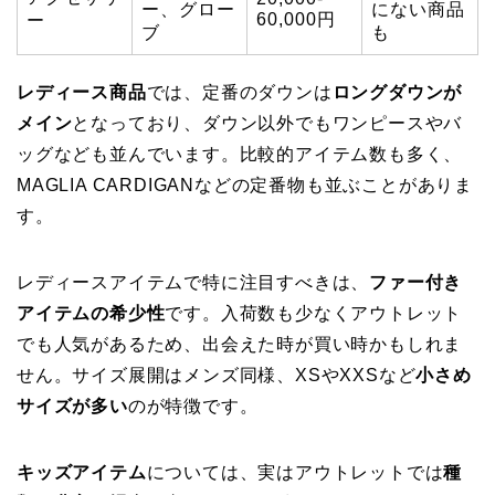
ー、グロー
にない商品
60,000円
ー
ブ
も
レディース商品
では、定番のダウンは
ロングダウンが
メイン
となっており、ダウン以外でもワンピースやバ
ッグなども並んでいます。比較的アイテム数も多く、
MAGLIA CARDIGANなどの定番物も並ぶことがありま
す。
レディースアイテムで特に注目すべきは、
ファー付き
アイテムの希少性
です。入荷数も少なくアウトレット
でも人気があるため、出会えた時が買い時かもしれま
せん。サイズ展開はメンズ同様、XSやXXSなど
小さめ
サイズが多い
のが特徴です。
キッズアイテム
については、実はアウトレットでは
種