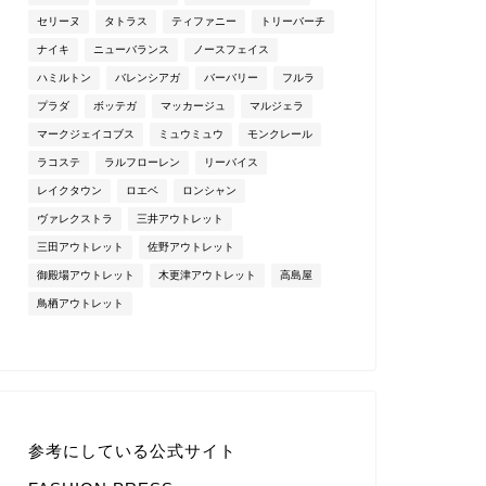
セリーヌ
タトラス
ティファニー
トリーバーチ
ナイキ
ニューバランス
ノースフェイス
ハミルトン
バレンシアガ
バーバリー
フルラ
プラダ
ボッテガ
マッカージュ
マルジェラ
マークジェイコブス
ミュウミュウ
モンクレール
ラコステ
ラルフローレン
リーバイス
レイクタウン
ロエベ
ロンシャン
ヴァレクストラ
三井アウトレット
三田アウトレット
佐野アウトレット
御殿場アウトレット
木更津アウトレット
高島屋
鳥栖アウトレット
参考にしている公式サイト