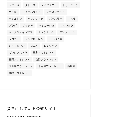
セリーヌ
タトラス
ティファニー
トリーバーチ
ナイキ
ニューバランス
ノースフェイス
ハミルトン
バレンシアガ
バーバリー
フルラ
プラダ
ボッテガ
マッカージュ
マルジェラ
マークジェイコブス
ミュウミュウ
モンクレール
ラコステ
ラルフローレン
リーバイス
レイクタウン
ロエベ
ロンシャン
ヴァレクストラ
三井アウトレット
三田アウトレット
佐野アウトレット
御殿場アウトレット
木更津アウトレット
高島屋
鳥栖アウトレット
参考にしている公式サイト