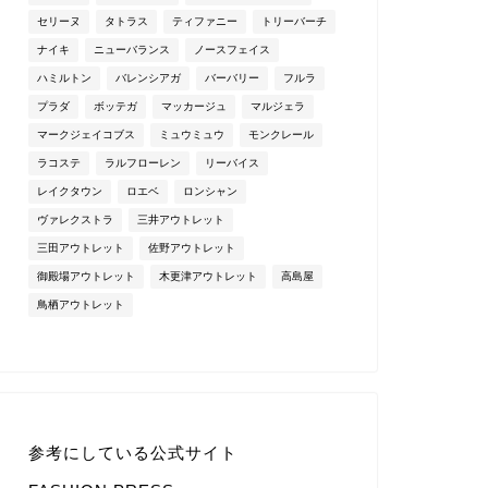
セリーヌ
タトラス
ティファニー
トリーバーチ
ナイキ
ニューバランス
ノースフェイス
ハミルトン
バレンシアガ
バーバリー
フルラ
プラダ
ボッテガ
マッカージュ
マルジェラ
マークジェイコブス
ミュウミュウ
モンクレール
ラコステ
ラルフローレン
リーバイス
レイクタウン
ロエベ
ロンシャン
ヴァレクストラ
三井アウトレット
三田アウトレット
佐野アウトレット
御殿場アウトレット
木更津アウトレット
高島屋
鳥栖アウトレット
参考にしている公式サイト