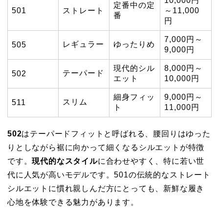
10,000円
定番中の定
501
ストレート
～11,000
番
円
7,000円～
レギュラー
ゆったりめ
505
9,000円
現代的シル
8,000円～
テーパード
502
エット
10,000円
細身フィッ
9,000円～
スリム
511
ト
11,000円
502
はテーパードフィットと呼ばれる、腰回りはゆった
りとしながら裾に向かって細くなるシルエットが特徴
です。
現代的なスタイル
に合わせやすく、特に若い世
代に人気が高いモデルです。501の伝統的なストレート
シルエットに慣れ親しんだ方にとっても、新鮮な履き
心地を体験できる魅力があります。