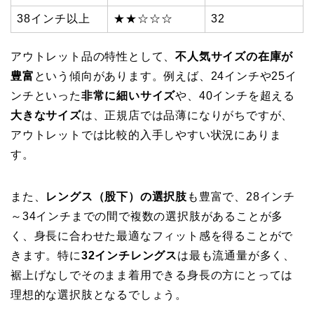
38インチ以上
★★☆☆☆
32
アウトレット品の特性として、
不人気サイズの在庫が
豊富
という傾向があります。例えば、24インチや25イ
ンチといった
非常に細いサイズ
や、40インチを超える
大きなサイズ
は、正規店では品薄になりがちですが、
アウトレットでは比較的入手しやすい状況にありま
す。
また、
レングス（股下）の選択肢
も豊富で、28インチ
～34インチまでの間で複数の選択肢があることが多
く、身長に合わせた最適なフィット感を得ることがで
きます。特に
32インチレングス
は最も流通量が多く、
裾上げなしでそのまま着用できる身長の方にとっては
理想的な選択肢となるでしょう。