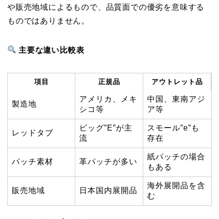
や販売地域によるもので、品質面での優劣を意味する
ものではありません。
主要な違い比較表
項目
正規品
アウトレット品
アメリカ、メキ
中国、東南アジ
製造地
シコ等
ア等
ビッグ”E”が主
スモール”e”も
レッドタブ
流
存在
紙パッチの場合
パッチ素材
革パッチが多い
もある
海外展開品を含
販売地域
日本国内展開品
む