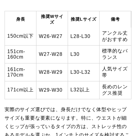
推奨Wサイ
身長
推奨Lサイズ
備考
ズ
アンクル丈
150cm以下
W26-W27
L28-L30
がおすすめ
標準的なバ
151cm-
W27-W28
L30
160cm
ランス
人気サイズ
161cm-
W28-W29
L30-L32
170cm
帯
長めのレン
171cm以上
L32以上
W29-W30
グス推奨
実際のサイズ選びでは、身長だけでなく体型やヒップ
サイズも重要な要素になります。特に、ウエストが細
くヒップが張っているタイプの方は、ストレッチ性の
あるモデルを選ぶか、1インチ上のサイズを検討するこ