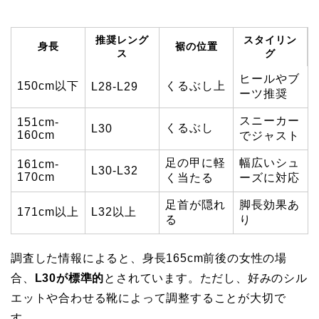
推奨レング
スタイリン
身長
裾の位置
ス
グ
ヒールやブ
150cm以下
くるぶし上
L28-L29
ーツ推奨
スニーカー
151cm-
くるぶし
L30
160cm
でジャスト
足の甲に軽
幅広いシュ
161cm-
L30-L32
170cm
く当たる
ーズに対応
足首が隠れ
脚長効果あ
171cm以上
L32以上
る
り
調査した情報によると、身長165cm前後の女性の場
合、
L30が標準的
とされています。ただし、好みのシル
エットや合わせる靴によって調整することが大切で
す。