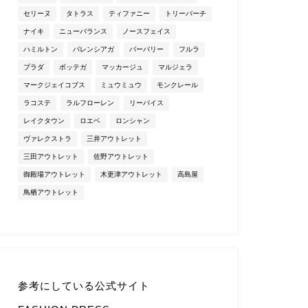
セリーヌ
タトラス
ティファニー
トリーバーチ
ナイキ
ニューバランス
ノースフェイス
ハミルトン
バレンシアガ
バーバリー
フルラ
プラダ
ボッテガ
マッカージュ
マルジェラ
マークジェイコブス
ミュウミュウ
モンクレール
ラコステ
ラルフローレン
リーバイス
レイクタウン
ロエベ
ロンシャン
ヴァレクストラ
三井アウトレット
三田アウトレット
佐野アウトレット
御殿場アウトレット
木更津アウトレット
高島屋
鳥栖アウトレット
参考にしている公式サイト