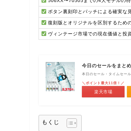
506XX〜70505までの4大モデル
ボタン裏刻印とパッチによる確実な
復刻版とオリジナルを区別するため
ヴィンテージ市場での現在価値と投
今日のセールをまと
本日のセール・タイムセー
＼ポイント最大11倍！／
楽天市場
もくじ