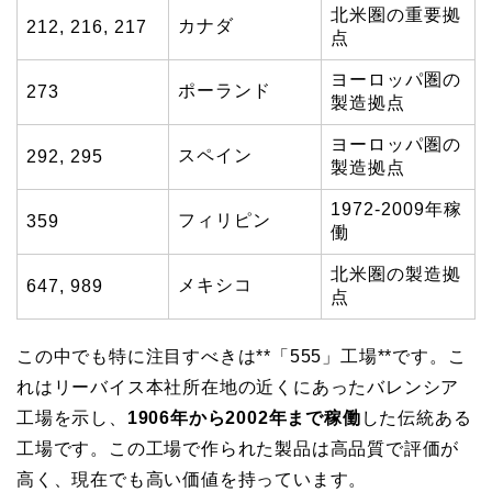
北米圏の重要拠
カナダ
212, 216, 217
点
ヨーロッパ圏の
ポーランド
273
製造拠点
ヨーロッパ圏の
スペイン
292, 295
製造拠点
1972-2009年稼
フィリピン
359
働
北米圏の製造拠
メキシコ
647, 989
点
この中でも特に注目すべきは**「555」工場**です。こ
れはリーバイス本社所在地の近くにあったバレンシア
工場を示し、
1906年から2002年まで稼働
した伝統ある
工場です。この工場で作られた製品は高品質で評価が
高く、現在でも高い価値を持っています。