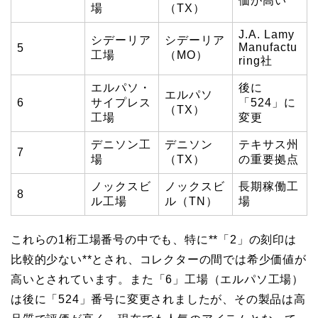
価が高い
場
（TX）
J.A. Lamy
シデーリア
シデーリア
Manufactu
5
工場
（MO）
ring社
エルパソ・
後に
エルパソ
6
サイプレス
「524」に
（TX）
工場
変更
デニソン工
デニソン
テキサス州
7
場
（TX）
の重要拠点
ノックスビ
ノックスビ
長期稼働工
8
ル工場
ル（TN）
場
これらの1桁工場番号の中でも、特に**「2」の刻印は
比較的少ない**とされ、コレクターの間では希少価値が
高いとされています。また「6」工場（エルパソ工場）
は後に「524」番号に変更されましたが、その製品は高