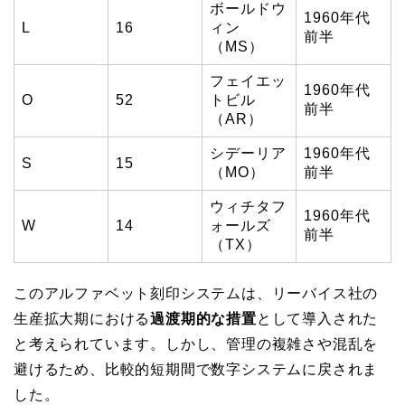
ボールドウ
1960年代
L
16
ィン
前半
（MS）
フェイエッ
1960年代
O
52
トビル
前半
（AR）
シデーリア
1960年代
S
15
（MO）
前半
ウィチタフ
1960年代
W
14
ォールズ
前半
（TX）
このアルファベット刻印システムは、リーバイス社の
生産拡大期における
過渡期的な措置
として導入された
と考えられています。しかし、管理の複雑さや混乱を
避けるため、比較的短期間で数字システムに戻されま
した。