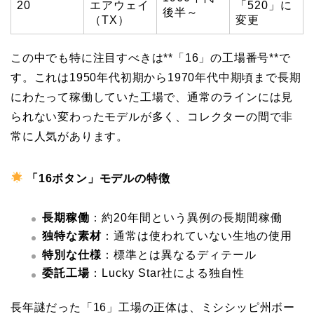
20
エアウェイ
「520」に
後半～
（TX）
変更
この中でも特に注目すべきは**「16」の工場番号**で
す。これは1950年代初期から1970年代中期頃まで長期
にわたって稼働していた工場で、通常のラインには見
られない変わったモデルが多く、コレクターの間で非
常に人気があります。
「16ボタン」モデルの特徴
長期稼働
：約20年間という異例の長期間稼働
独特な素材
：通常は使われていない生地の使用
特別な仕様
：標準とは異なるディテール
委託工場
：Lucky Star社による独自性
長年謎だった「16」工場の正体は、ミシシッピ州ボー