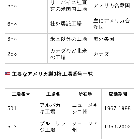
リーバイス社直
アメリカ合衆国
5○○
営の米国内工場
主にアメリカ合
社外委託工場
6○○
衆国
3○○
米国以外の工場
海外各国
カナダなど北米
カナダ
2○○
の工場
主要なアメリカ製3桁工場番号一覧
工場番号
工場名
所在地
稼働期間
アルバカー
ニューメキ
501
1967-1998
キ工場
シコ州
ブルーリッ
ジョージア
513
1959-2002
ジ工場
州