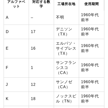
アルファベ
対応する数
工場所在地
使用期間
ット
字
1960年代
不明
A
–
前半
デニソン
1960年代
D
17
（TX）
前半
エルパソ・
1960年代
E
16
サイプレス
前半
（TX）
サンフラン
1960年代
F
1
シスコ
前半
（CA）
サンノゼ
1960年代
J
12
（CA）
前半
ノックスビ
1960年代
K
18
ル（TN）
前半