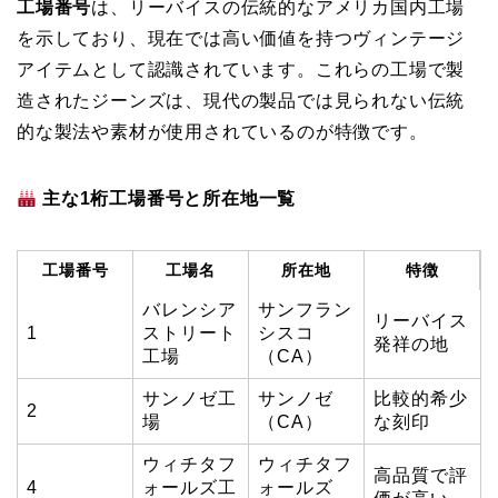
工場番号
は、リーバイスの伝統的なアメリカ国内工場
を示しており、現在では高い価値を持つヴィンテージ
アイテムとして認識されています。これらの工場で製
造されたジーンズは、現代の製品では見られない伝統
的な製法や素材が使用されているのが特徴です。
主な1桁工場番号と所在地一覧
工場番号
工場名
所在地
特徴
バレンシア
サンフラン
リーバイス
1
ストリート
シスコ
発祥の地
工場
（CA）
サンノゼ工
サンノゼ
比較的希少
2
場
（CA）
な刻印
ウィチタフ
ウィチタフ
高品質で評
4
ォールズ工
ォールズ