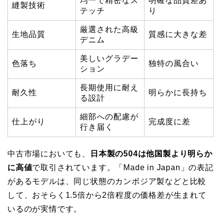
均一で精密なス
明確な品質差あ
縫製技術
テッチ
り
厳選された高級
生地品質
質感に大きな差
デニム
美しいグラデー
色落ち
独特の風合い
ション
長期使用に耐え
耐久性
明らかに長持ち
る設計
細部への配慮が
仕上がり
完成度に差
行き届く
中古市場においても、
日本製の504は他国製より明らか
に高値
で取引されています。「Made in Japan」の表記
があるモデルは、同じ状態のカンボジア製などと比較
して、おそらく1.5倍から2倍程度の価格差が生まれて
いるのが実情です。