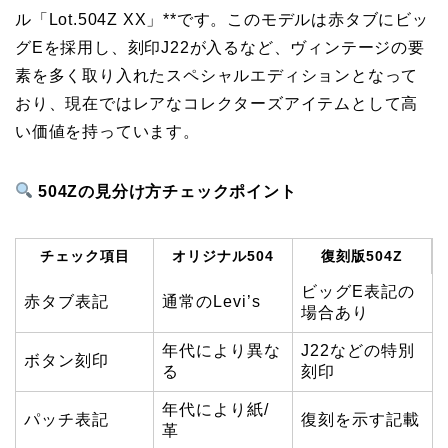
ル「Lot.504Z XX」**です。このモデルは赤タブにビッ
グEを採用し、刻印J22が入るなど、ヴィンテージの要
素を多く取り入れたスペシャルエディションとなって
おり、現在ではレアなコレクターズアイテムとして高
い価値を持っています。
504Zの見分け方チェックポイント
チェック項目
オリジナル504
復刻版504Z
ビッグE表記の
赤タブ表記
通常のLevi’s
場合あり
年代により異な
J22などの特別
ボタン刻印
る
刻印
年代により紙/
パッチ表記
復刻を示す記載
革