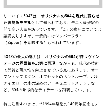
リーバイス504Zは、
オリジナルの504を現代に蘇らせ
た復刻版モデル
として知られており、デニム愛好家の
間で高い人気を誇っています。「Z」の意味については
諸説ありますが、一般的にはジッパーフライ
（Zipper）を意味するとも言われています。
504Zの最大の魅力は、
オリジナルの504が持つヴィン
テージの雰囲気を忠実に再現
しながらも、現代の技術
で品質と耐久性を向上させている点にあります。オー
プントップボタン、オフセットのベルトループ、バナ
ナイエローの糸の深めのアーキュエットステッチな
ど、504の象徴的なディテールを踏襲しています。
特に注目すべきは、**1994年製造の140周年記念モデ