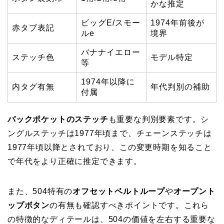
かな推定
ビッグE/スモー
1974年前後が
赤タブ表記
ルe
境界
バナナイエロー
ステッチ色
モデル特定
等
1974年以降に
内タグ有無
年代判別の補助
付属
バックポケットのステッチ
も重要な判別要素です。シ
ングルステッチは1977年頃まで、チェーンステッチは
1977年頃以降とされており、この変更時期を知ること
で年代をより正確に推定できます。
また、504特有の
オフセットベルトループ
や
オープント
ップボタン
の有無も確認すべきポイントです。これら
の特徴的なディテールは、504の価値を左右する重要な