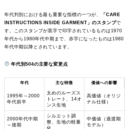
年代判別における最も重要な指標の一つが、
「CARE
INSTRUCTIONS INSIDE GARMENT」のスタンプ
で
す。このスタンプが黒字で印字されているものは1970
年代から1980年代中期まで、赤字になったものは1980
年代中期以降とされています。
年代別504の主要な変更点
年代
主な特徴
価値への影響
太めのルーズス
1995年～2000
高価値（オリジ
トレート、14オ
年代前半
ナル仕様）
ンス生地
シルエット調
2000年代中期
中価値（過渡期
整、生地の軽量
～後期
モデル）
化