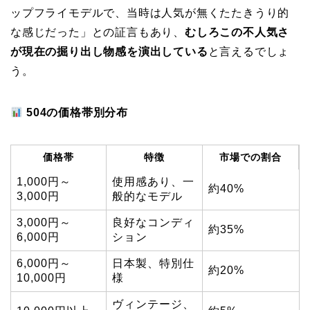
ップフライモデルで、当時は人気が無くたたきうり的
な感じだった」との証言もあり、
むしろこの不人気さ
が現在の掘り出し物感を演出している
と言えるでしょ
う。
504の価格帯別分布
価格帯
特徴
市場での割合
1,000円～
使用感あり、一
約40%
3,000円
般的なモデル
3,000円～
良好なコンディ
約35%
6,000円
ション
6,000円～
日本製、特別仕
約20%
10,000円
様
ヴィンテージ、