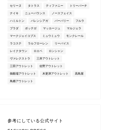
セリーヌ
タトラス
ティファニー
トリーバーチ
ナイキ
ニューバランス
ノースフェイス
ハミルトン
バレンシアガ
バーバリー
フルラ
プラダ
ボッテガ
マッカージュ
マルジェラ
マークジェイコブス
ミュウミュウ
モンクレール
ラコステ
ラルフローレン
リーバイス
レイクタウン
ロエベ
ロンシャン
ヴァレクストラ
三井アウトレット
三田アウトレット
佐野アウトレット
御殿場アウトレット
木更津アウトレット
高島屋
鳥栖アウトレット
参考にしている公式サイト