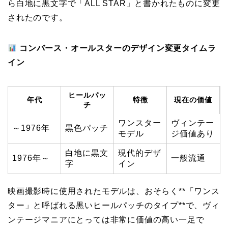
ら白地に黒文字で「ALL STAR」と書かれたものに変更
されたのです。
コンバース・オールスターのデザイン変更タイムラ
イン
ヒールパッ
年代
特徴
現在の価値
チ
ワンスター
ヴィンテー
～1976年
黒色パッチ
モデル
ジ価値あり
白地に黒文
現代的デザ
1976年～
一般流通
字
イン
映画撮影時に使用されたモデルは、おそらく**「ワンス
ター」と呼ばれる黒いヒールパッチのタイプ**で、ヴィ
ンテージマニアにとっては非常に価値の高い一足で