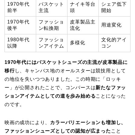
1970年代
バスケット
ナイキ等台
シェア低下
前半
主流
頭
開始
1970年代
ファッショ
皮革製品主
用途変化
後半
ン転換期
流化
1980年代
ファッショ
文化的アイ
多様化
以降
ンアイテム
コン
1970年代にはバスケットシューズの主流が皮革製品に
移行
し、キャンバス地のオールスターは競技用として
の地位を失いつつありました。この時期に「ロッキ
ー」が公開されたことで、コンバースは
新たなファッ
ションアイテムとしての道を歩み始める
ことになった
のです。
映画の成功により、
カラーバリエーションも増加し、
ファッションシューズとしての認知が広まった
こと