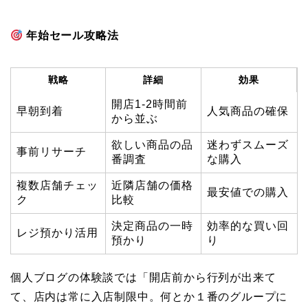
年始セール攻略法
戦略
詳細
効果
開店1-2時間前
早朝到着
人気商品の確保
から並ぶ
欲しい商品の品
迷わずスムーズ
事前リサーチ
番調査
な購入
複数店舗チェッ
近隣店舗の価格
最安値での購入
ク
比較
決定商品の一時
効率的な買い回
レジ預かり活用
預かり
り
個人ブログの体験談では「開店前から行列が出来て
て、店内は常に入店制限中。何とか１番のグループに