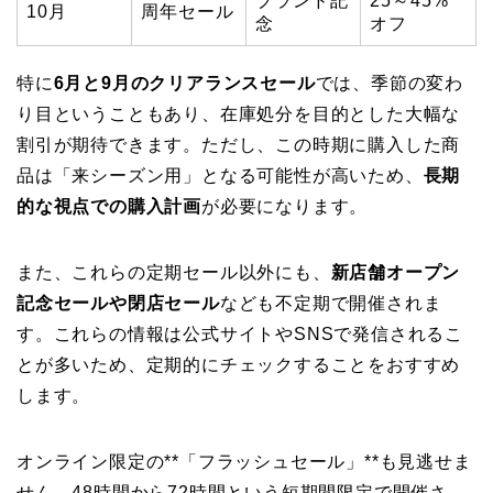
ブランド記
25～45%
10月
周年セール
念
オフ
特に
6月と9月のクリアランスセール
では、季節の変わ
り目ということもあり、在庫処分を目的とした大幅な
割引が期待できます。ただし、この時期に購入した商
品は「来シーズン用」となる可能性が高いため、
長期
的な視点での購入計画
が必要になります。
また、これらの定期セール以外にも、
新店舗オープン
記念セールや閉店セール
なども不定期で開催されま
す。これらの情報は公式サイトやSNSで発信されるこ
とが多いため、定期的にチェックすることをおすすめ
します。
オンライン限定の**「フラッシュセール」**も見逃せま
せん。48時間から72時間という短期間限定で開催さ