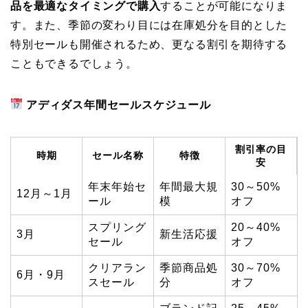
品を最適なタイミングで購入
することが可能になりま
す。また、季節の変わり目には在庫処分を目的とした
特別セールも開催されるため、更なる割引を期待する
こともできるでしょう。
アディダス年間セールスケジュール
割引率の目
時期
セール名称
特徴
安
年末年始セ
年間最大規
30～50%
12月～1月
ール
模
オフ
スプリング
20～40%
3月
新生活応援
セール
オフ
クリアラン
季節商品処
30～70%
6月・9月
スセール
分
オフ