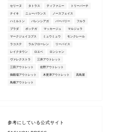
セリーヌ
タトラス
ティファニー
トリーバーチ
ナイキ
ニューバランス
ノースフェイス
ハミルトン
バレンシアガ
バーバリー
フルラ
プラダ
ボッテガ
マッカージュ
マルジェラ
マークジェイコブス
ミュウミュウ
モンクレール
ラコステ
ラルフローレン
リーバイス
レイクタウン
ロエベ
ロンシャン
ヴァレクストラ
三井アウトレット
三田アウトレット
佐野アウトレット
御殿場アウトレット
木更津アウトレット
高島屋
鳥栖アウトレット
参考にしている公式サイト