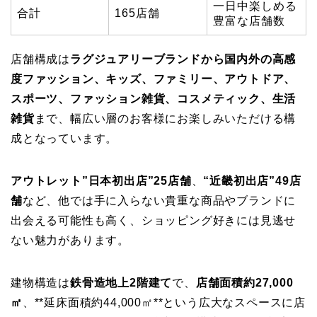
一日中楽しめる
合計
165店舗
豊富な店舗数
店舗構成は
ラグジュアリーブランドから国内外の高感
度ファッション、キッズ、ファミリー、アウトドア、
スポーツ、ファッション雑貨、コスメティック、生活
雑貨
まで、幅広い層のお客様にお楽しみいただける構
成となっています。
アウトレット”日本初出店”25店舗
、
“近畿初出店”49店
舗
など、他では手に入らない貴重な商品やブランドに
出会える可能性も高く、ショッピング好きには見逃せ
ない魅力があります。
建物構造は
鉄骨造地上2階建て
で、
店舗面積約27,000
㎡
、**延床面積約44,000㎡**という広大なスペースに店