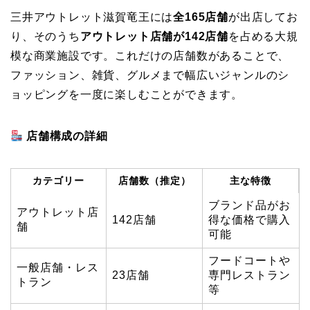
三井アウトレット滋賀竜王には
全165店舗
が出店してお
り、そのうち
アウトレット店舗が142店舗
を占める大規
模な商業施設です。これだけの店舗数があることで、
ファッション、雑貨、グルメまで幅広いジャンルのシ
ョッピングを一度に楽しむことができます。
店舗構成の詳細
カテゴリー
店舗数（推定）
主な特徴
ブランド品がお
アウトレット店
142店舗
得な価格で購入
舗
可能
フードコートや
一般店舗・レス
23店舗
専門レストラン
トラン
等