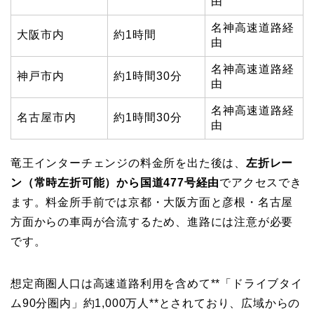
由
名神高速道路経
大阪市内
約1時間
由
名神高速道路経
神戸市内
約1時間30分
由
名神高速道路経
名古屋市内
約1時間30分
由
竜王インターチェンジの料金所を出た後は、
左折レー
ン（常時左折可能）から国道477号経由
でアクセスでき
ます。料金所手前では京都・大阪方面と彦根・名古屋
方面からの車両が合流するため、進路には注意が必要
です。
想定商圏人口は高速道路利用を含めて**「ドライブタイ
ム90分圏内」約1,000万人**とされており、広域からの