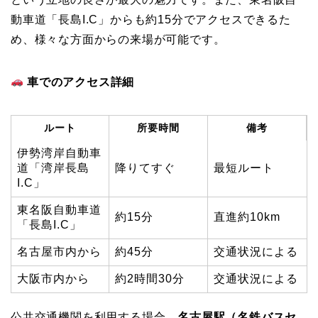
動車道「長島I.C」からも約15分でアクセスできるた
め、様々な方面からの来場が可能です。
車でのアクセス詳細
ルート
所要時間
備考
伊勢湾岸自動車
道「湾岸長島
降りてすぐ
最短ルート
I.C」
東名阪自動車道
約15分
直進約10km
「長島I.C」
名古屋市内から
約45分
交通状況による
大阪市内から
約2時間30分
交通状況による
公共交通機関を利用する場合、
名古屋駅（名鉄バスセ