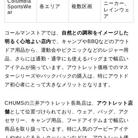
Columbia
ニーカー、
各エリア
複数区画
SportsWe
レインウェ
ar
ア
コールマンストアでは、
自然との調和をイメージした
明るく心地よい店内
で、キャンプやBBQなどのアウト
ドア用品から、運動会やピクニックなどのレジャー用
品、さらには通勤・通学にも使えるバッグまで幅広い
アイテムが揃っています。アウトレット価格でのマス
ターシリーズやバックパックの購入は、特にアウトド
ア初心者にとって大きなメリットとなります。
CHUMSの三井アウトレット長島店は、
アウトレット店
舗
として位置づけられており、ウェア、バッグ、アク
セサリー、キャンプ用品、フードアイテムまで幅広い
商品を取り扱っています。特に人気のブービーアイテ
ムやぬいぐるみ・クッションなどは、アウトレット価