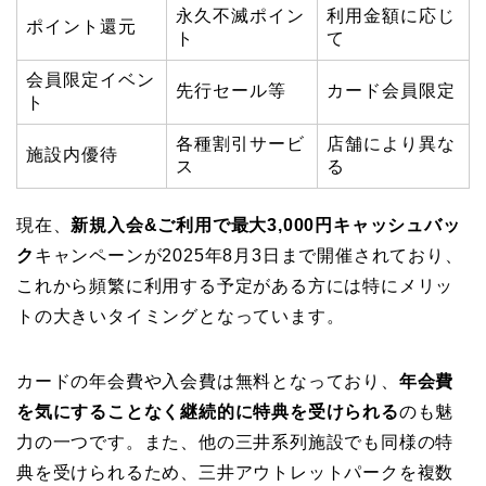
永久不滅ポイン
利用金額に応じ
ポイント還元
ト
て
会員限定イベン
先行セール等
カード会員限定
ト
各種割引サービ
店舗により異な
施設内優待
ス
る
現在、
新規入会&ご利用で最大3,000円キャッシュバッ
ク
キャンペーンが2025年8月3日まで開催されており、
これから頻繁に利用する予定がある方には特にメリッ
トの大きいタイミングとなっています。
カードの年会費や入会費は無料となっており、
年会費
を気にすることなく継続的に特典を受けられる
のも魅
力の一つです。また、他の三井系列施設でも同様の特
典を受けられるため、三井アウトレットパークを複数