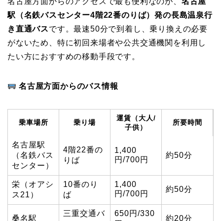
名古屋方面からのアクセスで最も便利なのが、
名古屋
駅（名鉄バスセンター4階22番のりば）発の長島温泉行
き直通バス
です。最速50分で到着し、乗り換えの必要
がないため、特に初回来場者や公共交通機関を利用し
たい方におすすめの移動手段です。
名古屋方面からのバス情報
運賃（大人/
乗車場所
乗り場
所要時間
子供）
名古屋駅
4階22番の
1,400
（名鉄バス
約50分
円/700円
りば
センター）
栄（オアシ
10番のり
1,400
約50分
円/700円
ス21）
ば
三重交通バ
650円/330
桑名駅
約20分